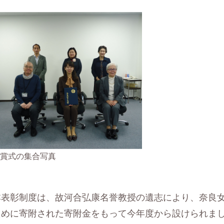
賞式の集合写真
本表彰制度は、故河
合弘康名誉教授の遺志により、奈良
ために
寄附された寄附金をもって今年度から設けられま