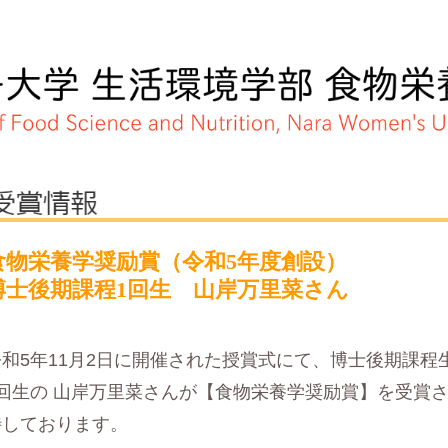
食物栄養学奨励賞（令和5年度創設）
博士後期課程1回生 山岸万里菜さん
令和5年11月2日に開催された授賞式にて、博士後期課
1回生の 山岸万里菜さんが【食物栄養学奨励賞】を受賞
待しております。